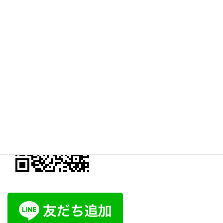
予約のお問い合わせはLINEが便利です。是非、自然堂公式LINEに
ご登録ください。
上記ボタンをクリックすると「オンライン予約ページ」へと進み
ます。
自然堂公式LINE